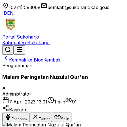
location_on
email
(0271) 593068
pemkab@sukoharjokab.go.id
ID
EN
Portal Sukoharjo
Kabupaten Sukoharjo
Kembali ke Blog
Kembali
Pengumuman
Malam Peringatan Nuzulul Qur'an
A
Administrator
7 April 2023 13.01
1
min
91
Bagikan:
Facebook
Twitter
Salin