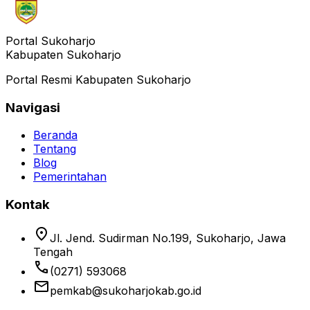
Portal Sukoharjo
Kabupaten Sukoharjo
Portal Resmi Kabupaten Sukoharjo
Navigasi
Beranda
Tentang
Blog
Pemerintahan
Kontak
location_on
Jl. Jend. Sudirman No.199, Sukoharjo, Jawa
Tengah
phone
(0271) 593068
email
pemkab@sukoharjokab.go.id