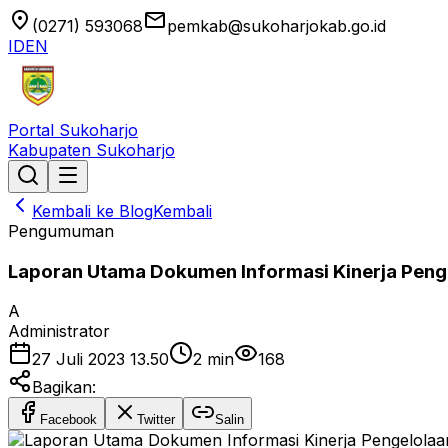
location_on
email
(0271) 593068
pemkab@sukoharjokab.go.id
ID
EN
Portal Sukoharjo
Kabupaten Sukoharjo
Kembali ke Blog
Kembali
Pengumuman
Laporan Utama Dokumen Informasi Kinerja Peng
A
Administrator
27 Juli 2023 13.50
2
min
168
Bagikan:
Facebook
Twitter
Salin