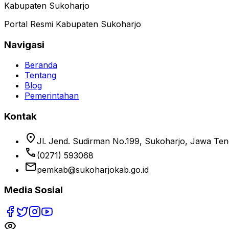
Kabupaten Sukoharjo
Portal Resmi Kabupaten Sukoharjo
Navigasi
Beranda
Tentang
Blog
Pemerintahan
Kontak
location_on
Jl. Jend. Sudirman No.199, Sukoharjo, Jawa Te
phone
(0271) 593068
email
pemkab@sukoharjokab.go.id
Media Sosial