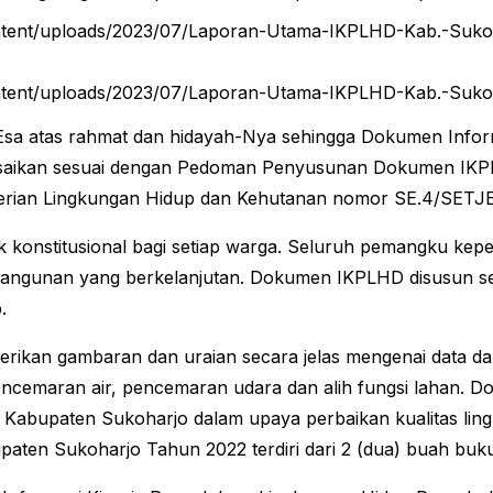
ontent/uploads/2023/07/Laporan-Utama-IKPLHD-Kab.-Sukoha
content/uploads/2023/07/Laporan-Utama-IKPLHD-Kab.-Suko
 Esa atas rahmat dan hidayah-Nya sehingga Dokumen Infor
saikan sesuai dengan Pedoman Penyusunan Dokumen IKPLH
terian Lingkungan Hidup dan Kehutanan nomor SE.4/SETJE
 konstitusional bagi setiap warga. Seluruh pemangku kep
bangunan yang berkelanjutan. Dokumen IKPLHD disusun s
.
n gambaran dan uraian secara jelas mengenai data dan in
ncemaran air, pencemaran udara dan alih fungsi lahan. Do
 Kabupaten Sukoharjo dalam upaya perbaikan kualitas lin
ten Sukoharjo Tahun 2022 terdiri dari 2 (dua) buah buku,