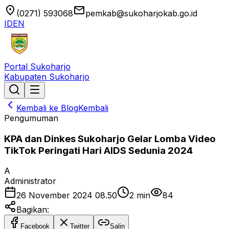
location_on
email
(0271) 593068
pemkab@sukoharjokab.go.id
ID
EN
Portal Sukoharjo
Kabupaten Sukoharjo
Kembali ke Blog
Kembali
Pengumuman
KPA dan Dinkes Sukoharjo Gelar Lomba Video
TikTok Peringati Hari AIDS Sedunia 2024
A
Administrator
26 November 2024 08.50
2
min
84
Bagikan:
Facebook
Twitter
Salin