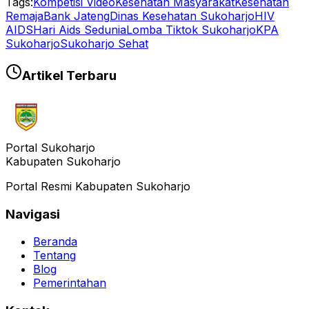
Tags:
Kompetisi Video
Kesehatan Masyarakat
Kesehatan
Remaja
Bank Jateng
Dinas Kesehatan Sukoharjo
HIV
AIDS
Hari Aids Sedunia
Lomba Tiktok Sukoharjo
KPA
Sukoharjo
Sukoharjo Sehat
Artikel Terbaru
Portal Sukoharjo
Kabupaten Sukoharjo
Portal Resmi Kabupaten Sukoharjo
Navigasi
Beranda
Tentang
Blog
Pemerintahan