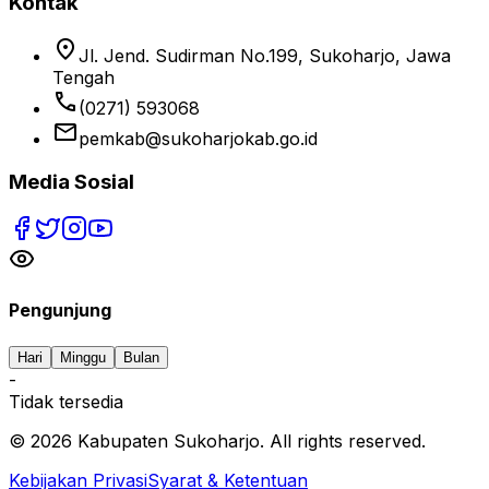
Kontak
location_on
Jl. Jend. Sudirman No.199, Sukoharjo, Jawa
Tengah
phone
(0271) 593068
email
pemkab@sukoharjokab.go.id
Media Sosial
Pengunjung
Hari
Minggu
Bulan
-
Tidak tersedia
©
2026
Kabupaten Sukoharjo. All rights reserved.
Kebijakan Privasi
Syarat & Ketentuan