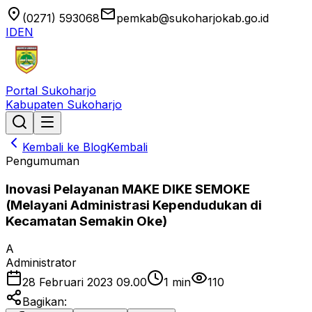
location_on
email
(0271) 593068
pemkab@sukoharjokab.go.id
ID
EN
Portal Sukoharjo
Kabupaten Sukoharjo
Kembali ke Blog
Kembali
Pengumuman
Inovasi Pelayanan MAKE DIKE SEMOKE
(Melayani Administrasi Kependudukan di
Kecamatan Semakin Oke)
A
Administrator
28 Februari 2023 09.00
1
min
110
Bagikan: