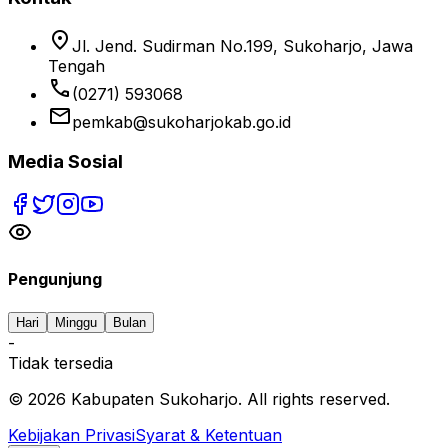
location_on
Jl. Jend. Sudirman No.199, Sukoharjo, Jawa
Tengah
phone
(0271) 593068
email
pemkab@sukoharjokab.go.id
Media Sosial
Pengunjung
Hari
Minggu
Bulan
-
Tidak tersedia
©
2026
Kabupaten Sukoharjo. All rights reserved.
Kebijakan Privasi
Syarat & Ketentuan