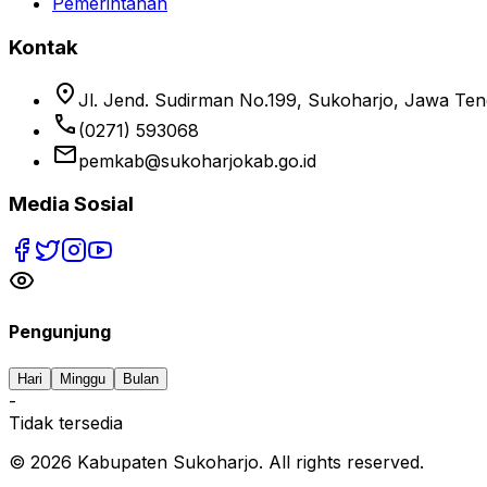
Pemerintahan
Kontak
location_on
Jl. Jend. Sudirman No.199, Sukoharjo, Jawa Te
phone
(0271) 593068
email
pemkab@sukoharjokab.go.id
Media Sosial
Pengunjung
Hari
Minggu
Bulan
-
Tidak tersedia
©
2026
Kabupaten Sukoharjo. All rights reserved.