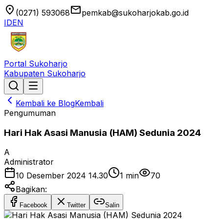
location_on
email
(0271) 593068
pemkab@sukoharjokab.go.id
ID
EN
Portal Sukoharjo
Kabupaten Sukoharjo
Kembali ke Blog
Kembali
Pengumuman
Hari Hak Asasi Manusia (HAM) Sedunia 2024
A
Administrator
10 Desember 2024 14.30
1
min
70
Bagikan:
Facebook
Twitter
Salin