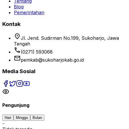
Tentang
Blog
Pemerintahan
Kontak
location_on
Jl. Jend. Sudirman No.199, Sukoharjo, Jawa
Tengah
phone
(0271) 593068
email
pemkab@sukoharjokab.go.id
Media Sosial
Pengunjung
Hari
Minggu
Bulan
-