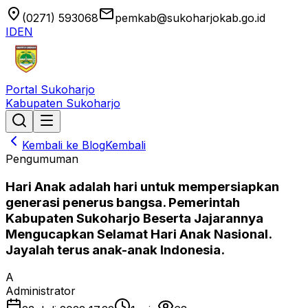
location_on
email
(0271) 593068
pemkab@sukoharjokab.go.id
ID
EN
Portal Sukoharjo
Kabupaten Sukoharjo
Kembali ke Blog
Kembali
Pengumuman
Hari Anak adalah hari untuk mempersiapkan
generasi penerus bangsa. Pemerintah
Kabupaten Sukoharjo Beserta Jajarannya
Mengucapkan Selamat Hari Anak Nasional.
Jayalah terus anak-anak Indonesia.
A
Administrator