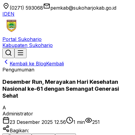
location_on
email
(0271) 593068
pemkab@sukoharjokab.go.id
ID
EN
Portal Sukoharjo
Kabupaten Sukoharjo
Kembali ke Blog
Kembali
Pengumuman
Desember Run, Merayakan Hari Kesehatan
Nasional ke-61 dengan Semangat Generasi
Sehat
A
Administrator
23 Desember 2025 12.56
1
min
251
Bagikan: