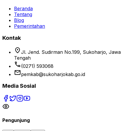
Beranda
Tentang
Blog
Pemerintahan
Kontak
location_on
Jl. Jend. Sudirman No.199, Sukoharjo, Jawa
Tengah
phone
(0271) 593068
email
pemkab@sukoharjokab.go.id
Media Sosial
Pengunjung