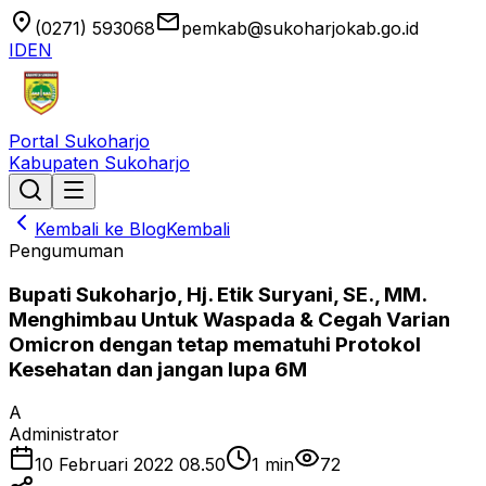
location_on
email
(0271) 593068
pemkab@sukoharjokab.go.id
ID
EN
Portal Sukoharjo
Kabupaten Sukoharjo
Kembali ke Blog
Kembali
Pengumuman
Bupati Sukoharjo, Hj. Etik Suryani, SE., MM.
Menghimbau Untuk Waspada & Cegah Varian
Omicron dengan tetap mematuhi Protokol
Kesehatan dan jangan lupa 6M
A
Administrator
10 Februari 2022 08.50
1
min
72