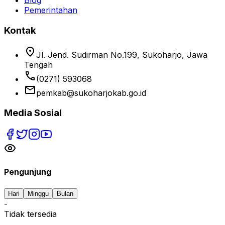
Blog
Pemerintahan
Kontak
location_on
Jl. Jend. Sudirman No.199, Sukoharjo, Jawa
Tengah
phone
(0271) 593068
email
pemkab@sukoharjokab.go.id
Media Sosial
Pengunjung
Hari
Minggu
Bulan
-
Tidak tersedia