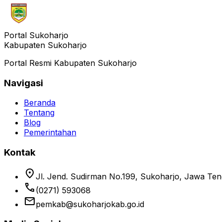
Portal Sukoharjo
Kabupaten Sukoharjo
Portal Resmi Kabupaten Sukoharjo
Navigasi
Beranda
Tentang
Blog
Pemerintahan
Kontak
location_on
Jl. Jend. Sudirman No.199, Sukoharjo, Jawa Te
phone
(0271) 593068
email
pemkab@sukoharjokab.go.id