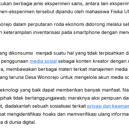
ukan berbagai jenis eksperimen sains, antara lain eksperim
imen-eksperimen tersebut dipandu oleh mahasiswa Fisika U
orejo dalam perputaran roda ekonomi didorong melalui s
an keterampilan inventarisasi pada smartphone dengan me
ng dikonsumsi menjadi suatu hal yang tidak terpisahkan da
n penggunaan
media sosial
sebagai konten kreator dengan 
ara, membawakan berbagai materi terkait manajemen media 
g taruna Desa Wonorejo untuk mengelola akun media sosia
nologi yang baik dapat memberikan banyak manfaat. Nam
ihak tidak bertanggungjawab; maraknya aksi penipuan dan 
, diadakanlah sebuah sosialisasi terkait
privasi dan keamana
t mengidentifikasi hoaks dan memverifikasi ulang informas
di dunia digital.