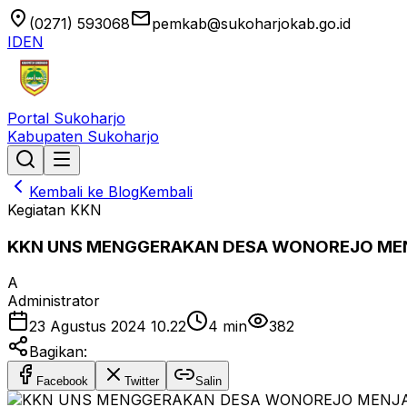
location_on
email
(0271) 593068
pemkab@sukoharjokab.go.id
ID
EN
Portal Sukoharjo
Kabupaten Sukoharjo
Kembali ke Blog
Kembali
Kegiatan KKN
KKN UNS MENGGERAKAN DESA WONOREJO MENJ
A
Administrator
23 Agustus 2024 10.22
4
min
382
Bagikan:
Facebook
Twitter
Salin