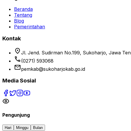
Beranda
Tentang
Blog
Pemerintahan
Kontak
location_on
Jl. Jend. Sudirman No.199, Sukoharjo, Jawa Te
phone
(0271) 593068
email
pemkab@sukoharjokab.go.id
Media Sosial
Pengunjung
Hari
Minggu
Bulan