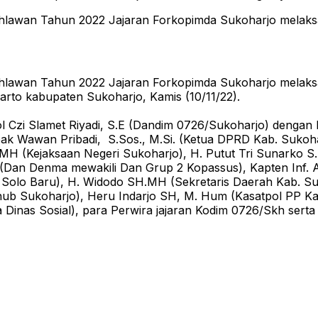
ahlawan Tahun 2022 Jajaran Forkopimda Sukoharjo melaks
ahlawan Tahun 2022 Jajaran Forkopimda Sukoharjo melaks
to kabupaten Sukoharjo, Kamis (10/11/22).
l Czi Slamet Riyadi, S.E (Dandim 0726/Sukoharjo) dengan
bapak Wawan Pribadi, S.Sos., M.Si. (Ketua DPRD Kab. Suk
.MH (Kejaksaan Negeri Sukoharjo), H. Putut Tri Sunarko S
o (Dan Denma mewakili Dan Grup 2 Kopassus), Kapten Inf. 
olo Baru), H. Widodo SH.MH (Sekretaris Daerah Kab. Sukoh
Dishub Sukoharjo), Heru Indarjo SH, M. Hum (Kasatpol PP
Dinas Sosial), para Perwira jajaran Kodim 0726/Skh serta