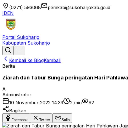
location_on
email
(0271) 593068
pemkab@sukoharjokab.go.id
ID
EN
Portal Sukoharjo
Kabupaten Sukoharjo
Kembali ke Blog
Kembali
Berita
Ziarah dan Tabur Bunga peringatan Hari Pahlaw
A
Administrator
10 November 2022 14.33
2
min
92
Bagikan:
Facebook
Twitter
Salin