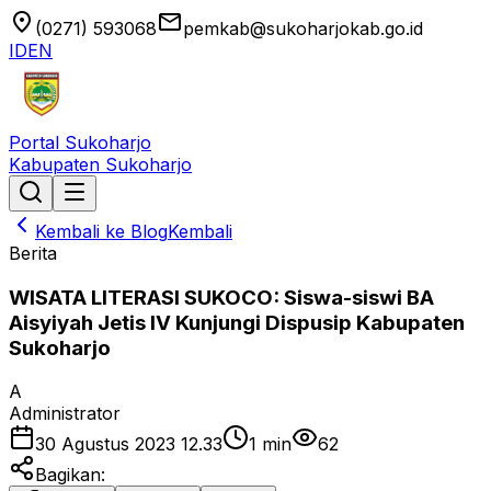
location_on
email
(0271) 593068
pemkab@sukoharjokab.go.id
ID
EN
Portal Sukoharjo
Kabupaten Sukoharjo
Kembali ke Blog
Kembali
Berita
WISATA LITERASI SUKOCO: Siswa-siswi BA
Aisyiyah Jetis IV Kunjungi Dispusip Kabupaten
Sukoharjo
A
Administrator
30 Agustus 2023 12.33
1
min
62
Bagikan: