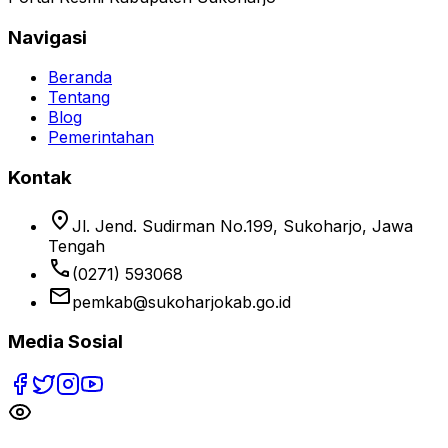
Navigasi
Beranda
Tentang
Blog
Pemerintahan
Kontak
location_on
Jl. Jend. Sudirman No.199, Sukoharjo, Jawa
Tengah
phone
(0271) 593068
email
pemkab@sukoharjokab.go.id
Media Sosial