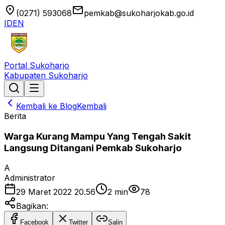
location_on
email
(0271) 593068
pemkab@sukoharjokab.go.id
ID
EN
Portal Sukoharjo
Kabupaten Sukoharjo
Kembali ke Blog
Kembali
Berita
Warga Kurang Mampu Yang Tengah Sakit
Langsung Ditangani Pemkab Sukoharjo
A
Administrator
29 Maret 2022 20.56
2
min
78
Bagikan:
Facebook
Twitter
Salin