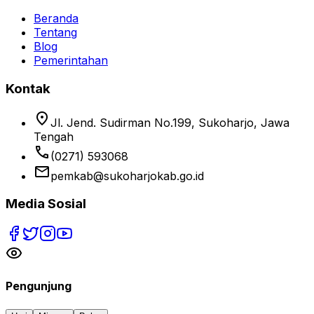
Beranda
Tentang
Blog
Pemerintahan
Kontak
location_on
Jl. Jend. Sudirman No.199, Sukoharjo, Jawa
Tengah
phone
(0271) 593068
email
pemkab@sukoharjokab.go.id
Media Sosial
Pengunjung