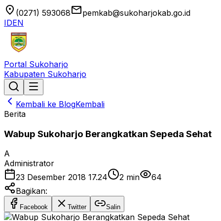
location_on
email
(0271) 593068
pemkab@sukoharjokab.go.id
ID
EN
Portal Sukoharjo
Kabupaten Sukoharjo
Kembali ke Blog
Kembali
Berita
Wabup Sukoharjo Berangkatkan Sepeda Sehat
A
Administrator
23 Desember 2018 17.24
2
min
64
Bagikan:
Facebook
Twitter
Salin