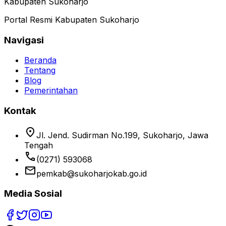
Kabupaten Sukoharjo
Portal Resmi Kabupaten Sukoharjo
Navigasi
Beranda
Tentang
Blog
Pemerintahan
Kontak
location_on
Jl. Jend. Sudirman No.199, Sukoharjo, Jawa
Tengah
phone
(0271) 593068
email
pemkab@sukoharjokab.go.id
Media Sosial