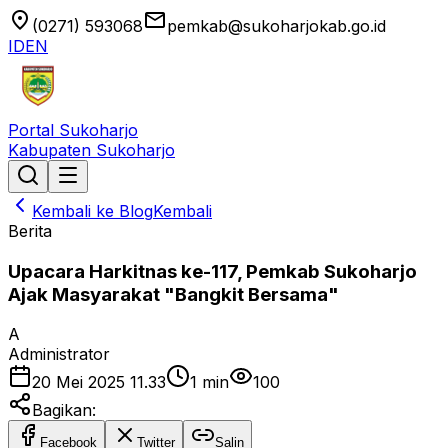
location_on
email
(0271) 593068
pemkab@sukoharjokab.go.id
ID
EN
Portal Sukoharjo
Kabupaten Sukoharjo
Kembali ke Blog
Kembali
Berita
Upacara Harkitnas ke-117, Pemkab Sukoharjo
Ajak Masyarakat "Bangkit Bersama"
A
Administrator
20 Mei 2025 11.33
1
min
100
Bagikan:
Facebook
Twitter
Salin