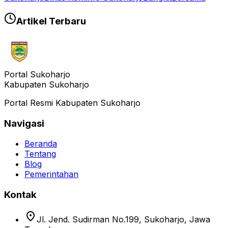
Artikel Terbaru
Portal Sukoharjo
Kabupaten Sukoharjo
Portal Resmi Kabupaten Sukoharjo
Navigasi
Beranda
Tentang
Blog
Pemerintahan
Kontak
location_on
Jl. Jend. Sudirman No.199, Sukoharjo, Jawa