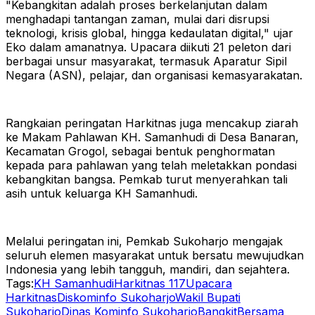
"Kebangkitan adalah proses berkelanjutan dalam
menghadapi tantangan zaman, mulai dari disrupsi
teknologi, krisis global, hingga kedaulatan digital," ujar
Eko dalam amanatnya.
Upacara diikuti 21 peleton dari
berbagai unsur masyarakat, termasuk Aparatur Sipil
Negara (ASN), pelajar, dan organisasi kemasyarakatan.
Rangkaian peringatan Harkitnas juga mencakup ziarah
ke Makam Pahlawan KH. Samanhudi di Desa Banaran,
Kecamatan Grogol, sebagai bentuk penghormatan
kepada para pahlawan yang telah meletakkan pondasi
kebangkitan bangsa. Pemkab turut menyerahkan tali
asih untuk keluarga KH Samanhudi.
Melalui peringatan ini, Pemkab Sukoharjo mengajak
seluruh elemen masyarakat untuk bersatu mewujudkan
Indonesia yang lebih tangguh, mandiri, dan sejahtera.
Tags:
KH Samanhudi
Harkitnas 117
Upacara
Harkitnas
Diskominfo Sukoharjo
Wakil Bupati
Sukoharjo
Dinas Kominfo Sukoharjo
BangkitBersama