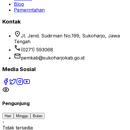
Blog
Pemerintahan
Kontak
location_on
Jl. Jend. Sudirman No.199, Sukoharjo, Jawa
Tengah
phone
(0271) 593068
email
pemkab@sukoharjokab.go.id
Media Sosial
Pengunjung
Hari
Minggu
Bulan
-
Tidak tersedia