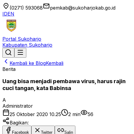
location_on
email
(0271) 593068
pemkab@sukoharjokab.go.id
ID
EN
Portal Sukoharjo
Kabupaten Sukoharjo
Kembali ke Blog
Kembali
Berita
Uang bisa menjadi pembawa virus, harus rajin
cuci tangan, kata Babinsa
A
Administrator
25 Oktober 2020 10.25
2
min
56
Bagikan:
Facebook
Twitter
Salin