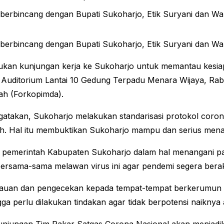
berbincang dengan Bupati Sukoharjo, Etik Suryani dan Waki
berbincang dengan Bupati Sukoharjo, Etik Suryani dan Waki
kukan kunjungan kerja ke Sukoharjo untuk memantau kes
di Auditorium Lantai 10 Gedung Terpadu Menara Wijaya, Rabu 
ah (Forkopimda).
takan, Sukoharjo melakukan standarisasi protokol corona
. Hal itu membuktikan Sukoharjo mampu dan serius mena
leh pemerintah Kabupaten Sukoharjo dalam hal menangani 
ersama-sama melawan virus ini agar pendemi segera berak
auan dan pengecekan kepada tempat-tempat berkerumun ya
ga perlu dilakukan tindakan agar tidak berpotensi naiknya