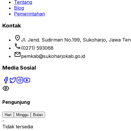
Tentang
Blog
Pemerintahan
Kontak
location_on
Jl. Jend. Sudirman No.199, Sukoharjo, Jawa Te
phone
(0271) 593068
email
pemkab@sukoharjokab.go.id
Media Sosial
Pengunjung
Hari
Minggu
Bulan
-
Tidak tersedia