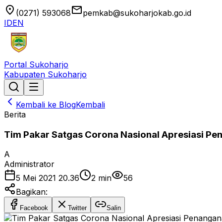
location_on
email
(0271) 593068
pemkab@sukoharjokab.go.id
ID
EN
Portal Sukoharjo
Kabupaten Sukoharjo
Kembali ke Blog
Kembali
Berita
Tim Pakar Satgas Corona Nasional Apresiasi Pe
A
Administrator
5 Mei 2021 20.36
2
min
56
Bagikan:
Facebook
Twitter
Salin