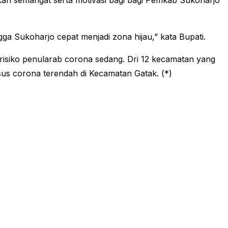
an semangat serta motivasi bagi bagi Pemkab Sukoharjo
ga Sukoharjo cepat menjadi zona hijau,” kata Bupati.
 risiko penularab corona sedang. Dri 12 kecamatan yang
us corona terendah di Kecamatan Gatak. (*)