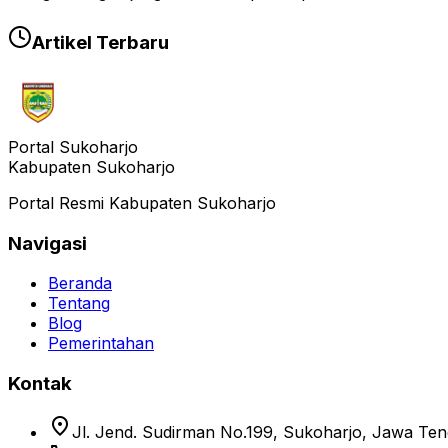
Artikel Terbaru
Portal Sukoharjo
Kabupaten Sukoharjo
Portal Resmi Kabupaten Sukoharjo
Navigasi
Beranda
Tentang
Blog
Pemerintahan
Kontak
location_on
Jl. Jend. Sudirman No.199, Sukoharjo, Jawa Te