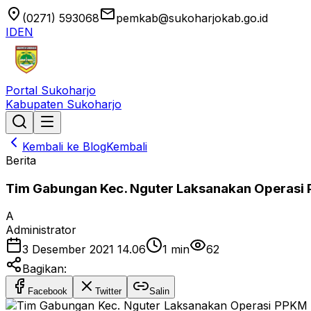
location_on
email
(0271) 593068
pemkab@sukoharjokab.go.id
ID
EN
Portal Sukoharjo
Kabupaten Sukoharjo
Kembali ke Blog
Kembali
Berita
Tim Gabungan Kec. Nguter Laksanakan Operasi 
A
Administrator
3 Desember 2021 14.06
1
min
62
Bagikan:
Facebook
Twitter
Salin