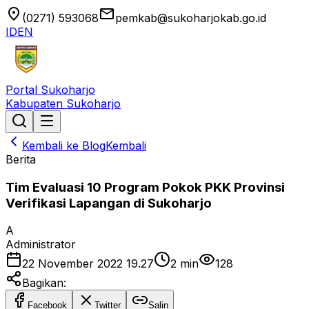
location_on
email
(0271) 593068
pemkab@sukoharjokab.go.id
ID
EN
Portal Sukoharjo
Kabupaten Sukoharjo
Kembali ke Blog
Kembali
Berita
Tim Evaluasi 10 Program Pokok PKK Provinsi
Verifikasi Lapangan di Sukoharjo
A
Administrator
22 November 2022 19.27
2
min
128
Bagikan:
Facebook
Twitter
Salin