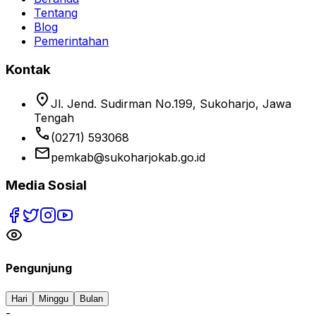
Tentang
Blog
Pemerintahan
Kontak
location_on
Jl. Jend. Sudirman No.199, Sukoharjo, Jawa
Tengah
phone
(0271) 593068
email
pemkab@sukoharjokab.go.id
Media Sosial
Pengunjung
Hari
Minggu
Bulan
-