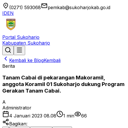
location_on
email
(0271) 593068
pemkab@sukoharjokab.go.id
ID
EN
Portal Sukoharjo
Kabupaten Sukoharjo
Kembali ke Blog
Kembali
Berita
Tanam Cabai di pekarangan Makoramil,
anggota Koramil 01 Sukoharjo dukung Program
Gerakan Tanam Cabai.
A
Administrator
4 Januari 2023 08.08
1
min
66
Bagikan: