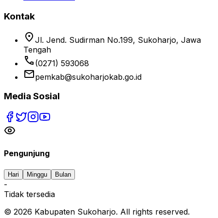
Kontak
location_on
Jl. Jend. Sudirman No.199, Sukoharjo, Jawa
Tengah
phone
(0271) 593068
email
pemkab@sukoharjokab.go.id
Media Sosial
Pengunjung
Hari
Minggu
Bulan
-
Tidak tersedia
©
2026
Kabupaten Sukoharjo. All rights reserved.