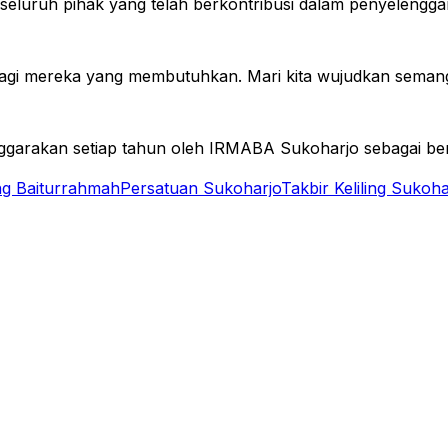
ta seluruh pihak yang telah berkontribusi dalam penyelengga
agi mereka yang membutuhkan. Mari kita wujudkan semangat 
iselenggarakan setiap tahun oleh IRMABA Sukoharjo sebagai 
ng Baiturrahmah
Persatuan Sukoharjo
Takbir Keliling Sukoha