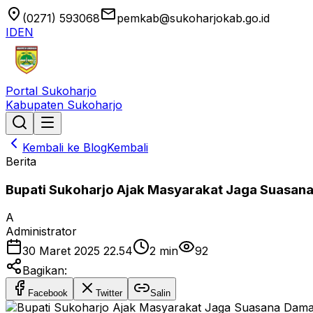
location_on
email
(0271) 593068
pemkab@sukoharjokab.go.id
ID
EN
Portal Sukoharjo
Kabupaten Sukoharjo
Kembali ke Blog
Kembali
Berita
Bupati Sukoharjo Ajak Masyarakat Jaga Suasana
A
Administrator
30 Maret 2025 22.54
2
min
92
Bagikan:
Facebook
Twitter
Salin