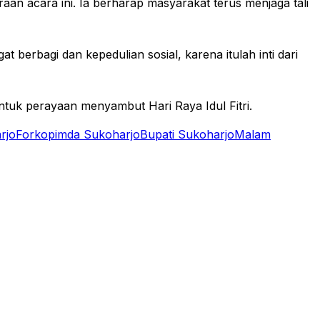
raan acara ini. Ia berharap masyarakat terus menjaga tali
berbagi dan kepedulian sosial, karena itulah inti dari
bentuk perayaan menyambut Hari Raya Idul Fitri.
rjo
Forkopimda Sukoharjo
Bupati Sukoharjo
Malam