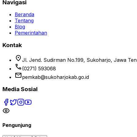
Navigasi
Beranda
Tentang
Blog
Pemerintahan
Kontak
location_on
Jl. Jend. Sudirman No.199, Sukoharjo, Jawa Te
phone
(0271) 593068
email
pemkab@sukoharjokab.go.id
Media Sosial
Pengunjung