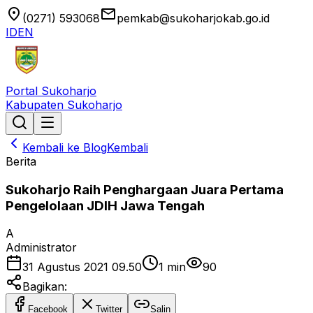
location_on
email
(0271) 593068
pemkab@sukoharjokab.go.id
ID
EN
Portal Sukoharjo
Kabupaten Sukoharjo
Kembali ke Blog
Kembali
Berita
Sukoharjo Raih Penghargaan Juara Pertama
Pengelolaan JDIH Jawa Tengah
A
Administrator
31 Agustus 2021 09.50
1
min
90
Bagikan:
Facebook
Twitter
Salin