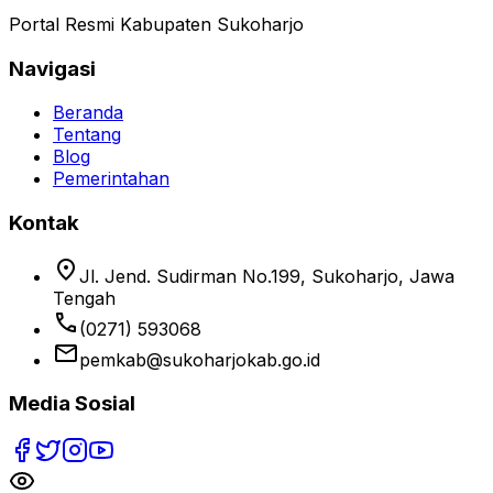
Portal Resmi Kabupaten Sukoharjo
Navigasi
Beranda
Tentang
Blog
Pemerintahan
Kontak
location_on
Jl. Jend. Sudirman No.199, Sukoharjo, Jawa
Tengah
phone
(0271) 593068
email
pemkab@sukoharjokab.go.id
Media Sosial