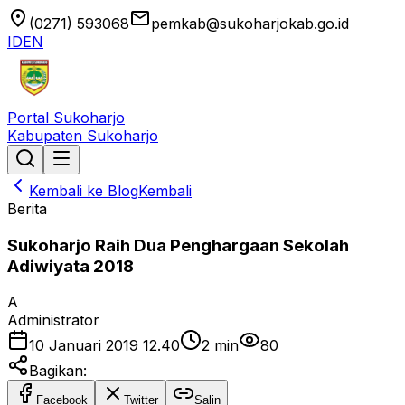
location_on
email
(0271) 593068
pemkab@sukoharjokab.go.id
ID
EN
Portal Sukoharjo
Kabupaten Sukoharjo
Kembali ke Blog
Kembali
Berita
Sukoharjo Raih Dua Penghargaan Sekolah
Adiwiyata 2018
A
Administrator
10 Januari 2019 12.40
2
min
80
Bagikan:
Facebook
Twitter
Salin