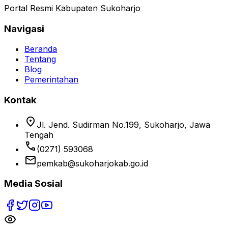
Portal Resmi Kabupaten Sukoharjo
Navigasi
Beranda
Tentang
Blog
Pemerintahan
Kontak
location_on
Jl. Jend. Sudirman No.199, Sukoharjo, Jawa
Tengah
phone
(0271) 593068
email
pemkab@sukoharjokab.go.id
Media Sosial