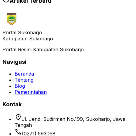
Artikel Terbaru
Portal Sukoharjo
Kabupaten Sukoharjo
Portal Resmi Kabupaten Sukoharjo
Navigasi
Beranda
Tentang
Blog
Pemerintahan
Kontak
location_on
Jl. Jend. Sudirman No.199, Sukoharjo, Jawa
Tengah
phone
(0271) 593068