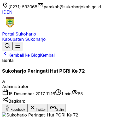
location_on
email
(0271) 593068
pemkab@sukoharjokab.go.id
ID
EN
Portal Sukoharjo
Kabupaten Sukoharjo
Kembali ke Blog
Kembali
Berita
Sukoharjo Peringati Hut PGRI Ke 72
A
Administrator
15 Desember 2017 11.16
1
min
65
Bagikan:
Facebook
Twitter
Salin