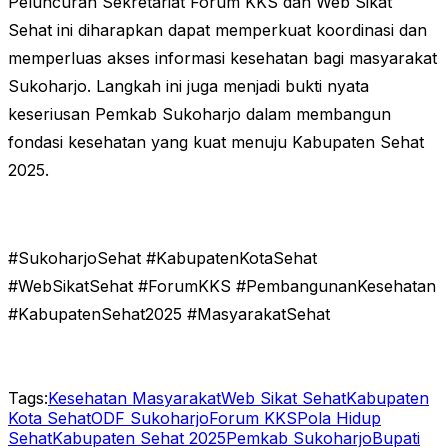
Peluncuran Sekretariat Forum KKS dan Web Sikat
Sehat ini diharapkan dapat memperkuat koordinasi dan
memperluas akses informasi kesehatan bagi masyarakat
Sukoharjo. Langkah ini juga menjadi bukti nyata
keseriusan Pemkab Sukoharjo dalam membangun
fondasi kesehatan yang kuat menuju Kabupaten Sehat
2025.
#SukoharjoSehat #KabupatenKotaSehat
#WebSikatSehat #ForumKKS #PembangunanKesehatan
#KabupatenSehat2025 #MasyarakatSehat
Tags:
Kesehatan Masyarakat
Web Sikat Sehat
Kabupaten
Kota Sehat
ODF Sukoharjo
Forum KKS
Pola Hidup
Sehat
Kabupaten Sehat 2025
Pemkab Sukoharjo
Bupati