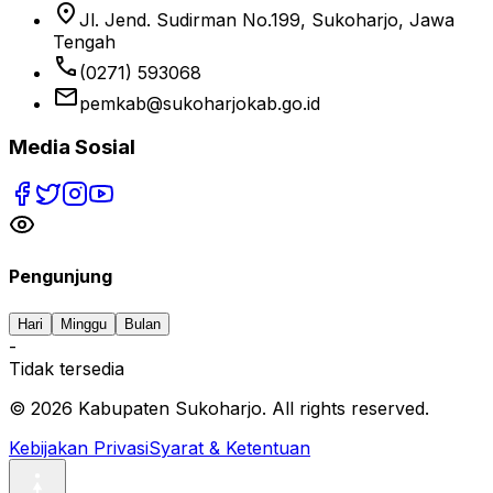
location_on
Jl. Jend. Sudirman No.199, Sukoharjo, Jawa
Tengah
phone
(0271) 593068
email
pemkab@sukoharjokab.go.id
Media Sosial
Pengunjung
Hari
Minggu
Bulan
-
Tidak tersedia
©
2026
Kabupaten Sukoharjo. All rights reserved.
Kebijakan Privasi
Syarat & Ketentuan