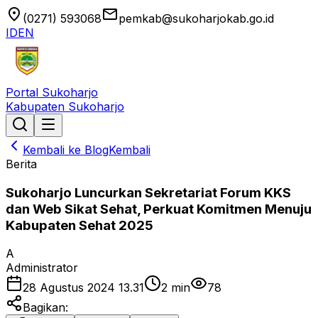
location_on
email
(0271) 593068
pemkab@sukoharjokab.go.id
ID
EN
Portal Sukoharjo
Kabupaten Sukoharjo
Kembali ke Blog
Kembali
Berita
Sukoharjo Luncurkan Sekretariat Forum KKS
dan Web Sikat Sehat, Perkuat Komitmen Menuju
Kabupaten Sehat 2025
A
Administrator
28 Agustus 2024 13.31
2
min
78
Bagikan: