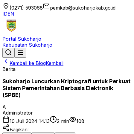
location_on
email
(0271) 593068
pemkab@sukoharjokab.go.id
ID
EN
Portal Sukoharjo
Kabupaten Sukoharjo
Kembali ke Blog
Kembali
Berita
Sukoharjo Luncurkan Kriptografi untuk Perkuat
Sistem Pemerintahan Berbasis Elektronik
(SPBE)
A
Administrator
10 Juli 2024 14.13
2
min
108
Bagikan: