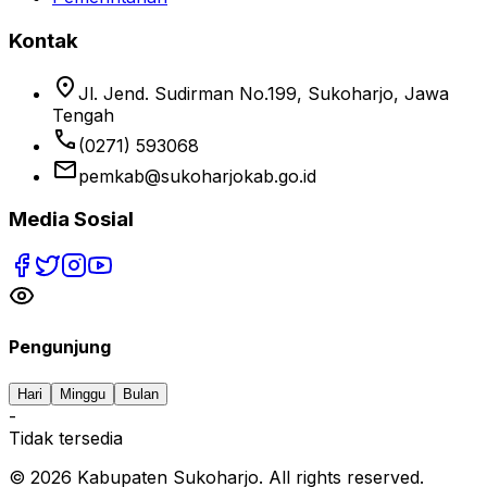
Kontak
location_on
Jl. Jend. Sudirman No.199, Sukoharjo, Jawa
Tengah
phone
(0271) 593068
email
pemkab@sukoharjokab.go.id
Media Sosial
Pengunjung
Hari
Minggu
Bulan
-
Tidak tersedia
©
2026
Kabupaten Sukoharjo. All rights reserved.