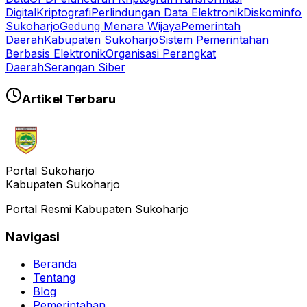
Digital
Kriptografi
Perlindungan Data Elektronik
Diskominfo
Sukoharjo
Gedung Menara Wijaya
Pemerintah
Daerah
Kabupaten Sukoharjo
Sistem Pemerintahan
Berbasis Elektronik
Organisasi Perangkat
Daerah
Serangan Siber
Artikel Terbaru
Portal Sukoharjo
Kabupaten Sukoharjo
Portal Resmi Kabupaten Sukoharjo
Navigasi
Beranda
Tentang
Blog
Pemerintahan