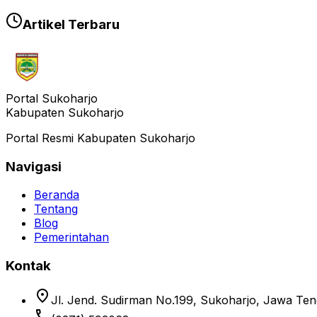
Artikel Terbaru
Portal Sukoharjo
Kabupaten Sukoharjo
Portal Resmi Kabupaten Sukoharjo
Navigasi
Beranda
Tentang
Blog
Pemerintahan
Kontak
location_on
Jl. Jend. Sudirman No.199, Sukoharjo, Jawa Te
phone