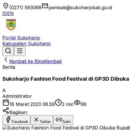
location_on
email
(0271) 593068
pemkab@sukoharjokab.go.id
ID
EN
Portal Sukoharjo
Kabupaten Sukoharjo
Kembali ke Blog
Kembali
Berita
Sukoharjo Fashion Food Festival di GP3D Dibuka
A
Administrator
18 Maret 2023 08.59
2
min
68
Bagikan:
Facebook
Twitter
Salin