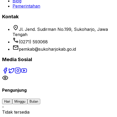
Blog
Pemerintahan
Kontak
location_on
Jl. Jend. Sudirman No.199, Sukoharjo, Jawa
Tengah
phone
(0271) 593068
email
pemkab@sukoharjokab.go.id
Media Sosial
Pengunjung
Hari
Minggu
Bulan
-
Tidak tersedia