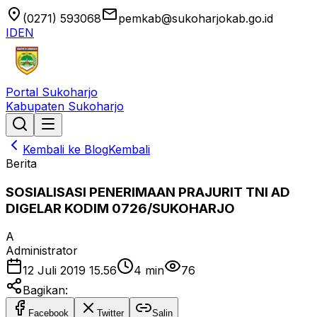
location_on
email
(0271) 593068
pemkab@sukoharjokab.go.id
ID
EN
Portal Sukoharjo
Kabupaten Sukoharjo
Kembali ke Blog
Kembali
Berita
SOSIALISASI PENERIMAAN PRAJURIT TNI AD
DIGELAR KODIM 0726/SUKOHARJO
A
Administrator
12 Juli 2019 15.56
4
min
76
Bagikan:
Facebook
Twitter
Salin