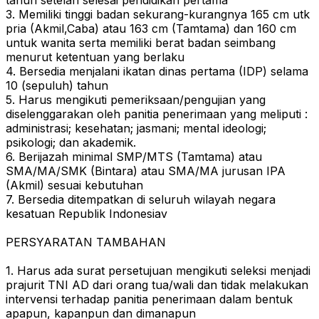
tahun setelah selesai pendidikan pertama
3. Memiliki tinggi badan sekurang-kurangnya 165 cm utk
pria (Akmil,Caba) atau 163 cm (Tamtama) dan 160 cm
untuk wanita serta memiliki berat badan seimbang
menurut ketentuan yang berlaku
4. Bersedia menjalani ikatan dinas pertama (IDP) selama
10 (sepuluh) tahun
5. Harus mengikuti pemeriksaan/pengujian yang
diselenggarakan oleh panitia penerimaan yang meliputi :
administrasi; kesehatan; jasmani; mental ideologi;
psikologi; dan akademik.
6. Berijazah minimal SMP/MTS (Tamtama) atau
SMA/MA/SMK (Bintara) atau SMA/MA jurusan IPA
(Akmil) sesuai kebutuhan
7. Bersedia ditempatkan di seluruh wilayah negara
kesatuan Republik Indonesiav
PERSYARATAN TAMBAHAN
1. Harus ada surat persetujuan mengikuti seleksi menjadi
prajurit TNI AD dari orang tua/wali dan tidak melakukan
intervensi terhadap panitia penerimaan dalam bentuk
apapun, kapanpun dan dimanapun