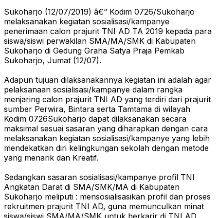
Sukoharjo (12/07/2019) â€“ Kodim 0726/Sukoharjo
melaksanakan kegiatan sosialisasi/kampanye
penerimaan calon prajurit TNI AD TA 2019 kepada para
siswa/siswi perwakilan SMA/MA/SMK di Kabupaten
Sukoharjo di Gedung Graha Satya Praja Pemkab
Sukoharjo, Jumat (12/07).
Adapun tujuan dilaksanakannya kegiatan ini adalah agar
pelaksanaan sosialisasi/kampanye dalam rangka
menjaring calon prajurit TNI AD yang terdiri dari prajurit
sumber Perwira, Bintara serta Tamtama di wilayah
Kodim 0726Sukoharjo dapat dilaksanakan secara
maksimal sesuai sasaran yang diharapkan dengan cara
melaksanakan kegiatan sosialisasi/kampanye yang lebih
mendekatkan diri kelingkungan sekolah dengan metode
yang menarik dan Kreatif.
Sedangkan sasaran sosialisasi/kampanye profil TNI
Angkatan Darat di SMA/SMK/MA di Kabupaten
Sukoharjo meliputi : mensosialisasikan profil dan proses
rekruitmen prajurit TNI AD, guna memunculkan minat
siswa/siswi SMA/MA/SMK untuk berkarir di TNI AD,