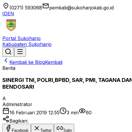
location_on
email
(0271) 593068
pemkab@sukoharjokab.go.id
ID
EN
Portal Sukoharjo
Kabupaten Sukoharjo
Kembali ke Blog
Kembali
Berita
SINERGI TNI, POLRI,BPBD, SAR, PMI, TAGANA 
BENDOSARI
A
Administrator
16 Februari 2019 12.55
3
min
60
Bagikan:
Facebook
Twitter
Salin