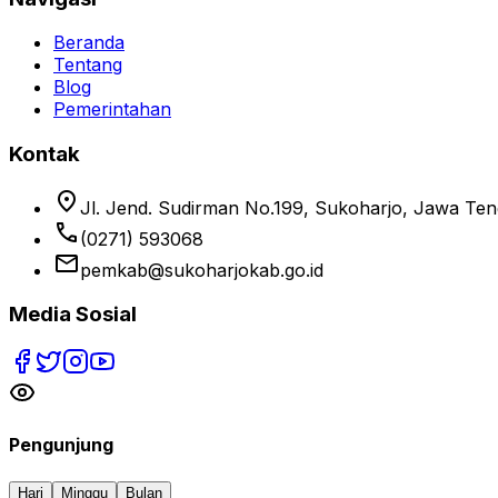
Beranda
Tentang
Blog
Pemerintahan
Kontak
location_on
Jl. Jend. Sudirman No.199, Sukoharjo, Jawa Te
phone
(0271) 593068
email
pemkab@sukoharjokab.go.id
Media Sosial
Pengunjung
Hari
Minggu
Bulan