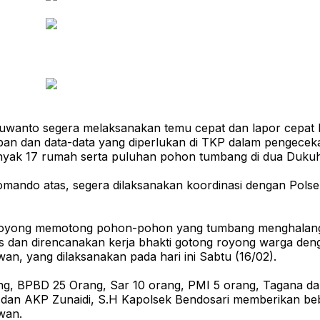
Suwanto segera melaksanakan temu cepat dan lapor cepat k
ban dan data-data yang diperlukan di TKP dalam pengece
nyak 17 rumah serta puluhan pohon tumbang di dua Dukuh
Komando atas, segera dilaksanakan koordinasi dengan Pol
g royong memotong pohon-pohon yang tumbang menghalang
tas dan direncanakan kerja bhakti gotong royong warga de
n, yang dilaksanakan pada hari ini Sabtu (16/02).
ng, BPBD 25 Orang, Sar 10 orang, PMI 5 orang, Tagana d
i dan AKP Zunaidi, S.H Kapolsek Bendosari memberikan b
wan.