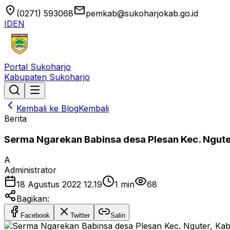
location_on
email
(0271) 593068
pemkab@sukoharjokab.go.id
ID
EN
Portal Sukoharjo
Kabupaten Sukoharjo
Kembali ke Blog
Kembali
Berita
Serma Ngarekan Babinsa desa Plesan Kec. Nguter,
A
Administrator
18 Agustus 2022 12.19
1
min
68
Bagikan:
Facebook
Twitter
Salin