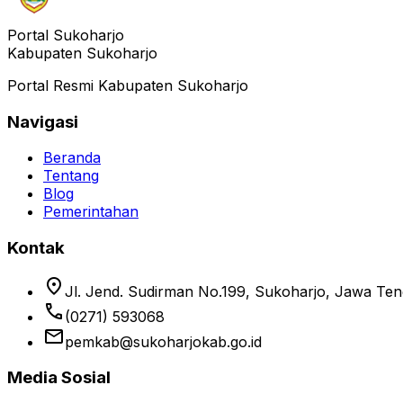
Portal Sukoharjo
Kabupaten Sukoharjo
Portal Resmi Kabupaten Sukoharjo
Navigasi
Beranda
Tentang
Blog
Pemerintahan
Kontak
location_on
Jl. Jend. Sudirman No.199, Sukoharjo, Jawa Te
phone
(0271) 593068
email
pemkab@sukoharjokab.go.id
Media Sosial