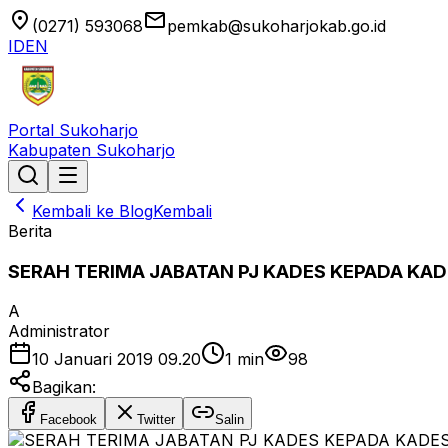
location_on
email
(0271) 593068
pemkab@sukoharjokab.go.id
ID
EN
Portal Sukoharjo
Kabupaten Sukoharjo
Kembali ke Blog
Kembali
Berita
SERAH TERIMA JABATAN PJ KADES KEPADA KADE
A
Administrator
10 Januari 2019 09.20
1
min
98
Bagikan:
Facebook
Twitter
Salin