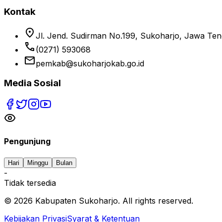
Kontak
location_on
Jl. Jend. Sudirman No.199, Sukoharjo, Jawa Te
phone
(0271) 593068
email
pemkab@sukoharjokab.go.id
Media Sosial
Pengunjung
Hari
Minggu
Bulan
-
Tidak tersedia
©
2026
Kabupaten Sukoharjo. All rights reserved.
Kebijakan Privasi
Syarat & Ketentuan