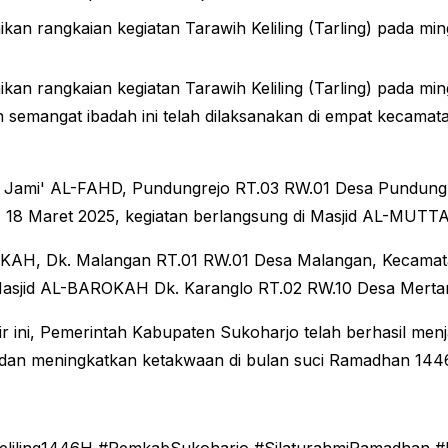
an rangkaian kegiatan Tarawih Keliling (Tarling) pada m
an rangkaian kegiatan Tarawih Keliling (Tarling) pada m
 semangat ibadah ini telah dilaksanakan di empat kecamat
sjid Jami' AL-FAHD, Pundungrejo RT.03 RW.01 Desa Pundu
a, 18 Maret 2025, kegiatan berlangsung di Masjid AL-MU
ROKAH, Dk. Malangan RT.01 RW.01 Desa Malangan, Kecamat
i Masjid AL-BAROKAH Dk. Karanglo RT.02 RW.10 Desa Merta
ir ini, Pemerintah Kabupaten Sukoharjo telah berhasil me
n meningkatkan ketakwaan di bulan suci Ramadhan 144