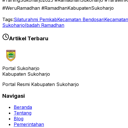
#TarlingSukoharjo2025 #RamadhanSukoharjo #TarawihK
#WeruRamadhan #RamadhanKabupatenSukoharjo
Tags:
Silaturahmi Pemkab
Kecamatan Bendosari
Kecamatan
Sukoharjo
Ibadah Ramadhan
Artikel Terbaru
Portal Sukoharjo
Kabupaten Sukoharjo
Portal Resmi Kabupaten Sukoharjo
Navigasi
Beranda
Tentang
Blog
Pemerintahan