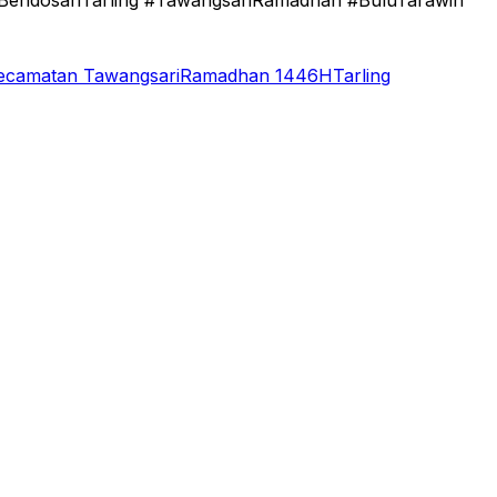
BendosariTarling #TawangsariRamadhan #BuluTarawih
ecamatan Tawangsari
Ramadhan 1446H
Tarling