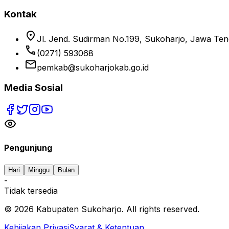
Kontak
location_on
Jl. Jend. Sudirman No.199, Sukoharjo, Jawa Te
phone
(0271) 593068
email
pemkab@sukoharjokab.go.id
Media Sosial
Pengunjung
Hari
Minggu
Bulan
-
Tidak tersedia
©
2026
Kabupaten Sukoharjo. All rights reserved.
Kebijakan Privasi
Syarat & Ketentuan