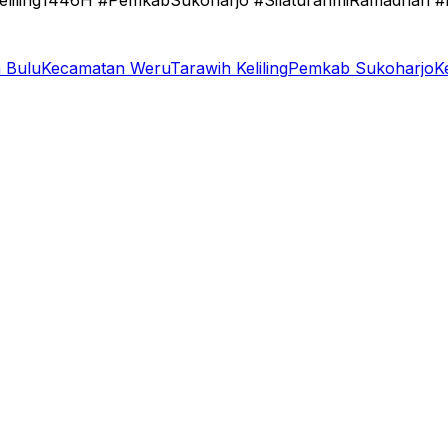
eliling1446H #PemkabSukoharjo #SilaturahmiRamadhan #
 Bulu
Kecamatan Weru
Tarawih Keliling
Pemkab Sukoharjo
K