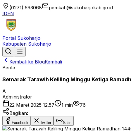
location_on
email
(0271) 593068
pemkab@sukoharjokab.go.id
ID
EN
Portal Sukoharjo
Kabupaten Sukoharjo
Kembali ke Blog
Kembali
Berita
Semarak Tarawih Keliling Minggu Ketiga Ramadh
A
Administrator
22 Maret 2025 12.57
1
min
76
Bagikan:
Facebook
Twitter
Salin