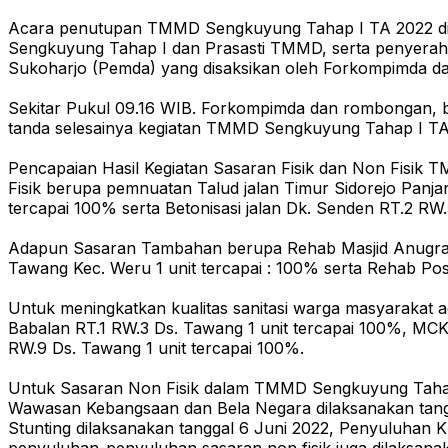
Acara penutupan TMMD Sengkuyung Tahap I TA 2022 di 
Sengkuyung Tahap I dan Prasasti TMMD, serta penyera
Sukoharjo (Pemda) yang disaksikan oleh Forkompimda d
Sekitar Pukul 09.16 WIB. Forkompimda dan rombongan, b
tanda selesainya kegiatan TMMD Sengkuyung Tahap I TA
Pencapaian Hasil Kegiatan Sasaran Fisik dan Non Fisik
Fisik berupa pemnuatan Talud jalan Timur Sidorejo Panja
tercapai 100% serta Betonisasi jalan Dk. Senden RT.2 RW.
Adapun Sasaran Tambahan berupa Rehab Masjid Anugrah 
Tawang Kec. Weru 1 unit tercapai : 100% serta Rehab Pos
Untuk meningkatkan kualitas sanitasi warga masyarakat
Babalan RT.1 RW.3 Ds. Tawang 1 unit tercapai 100%, MC
RW.9 Ds. Tawang 1 unit tercapai 100%.
Untuk Sasaran Non Fisik dalam TMMD Sengkuyung Tahap 
Wawasan Kebangsaan dan Bela Negara dilaksanakan tang
Stunting dilaksanakan tanggal 6 Juni 2022, Penyuluhan K