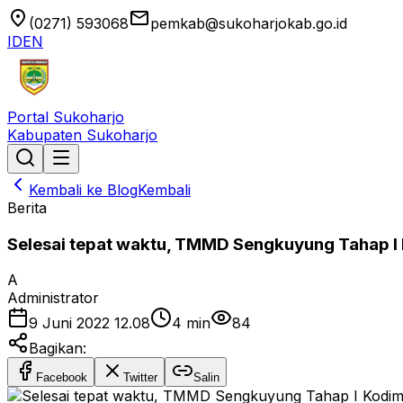
location_on
email
(0271) 593068
pemkab@sukoharjokab.go.id
ID
EN
Portal Sukoharjo
Kabupaten Sukoharjo
Kembali ke Blog
Kembali
Berita
Selesai tepat waktu, TMMD Sengkuyung Tahap I 
A
Administrator
9 Juni 2022 12.08
4
min
84
Bagikan:
Facebook
Twitter
Salin