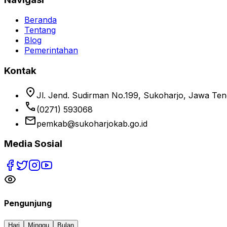
Beranda
Tentang
Blog
Pemerintahan
Kontak
location_on
Jl. Jend. Sudirman No.199, Sukoharjo, Jawa Te
phone
(0271) 593068
email
pemkab@sukoharjokab.go.id
Media Sosial
Pengunjung
Hari
Minggu
Bulan