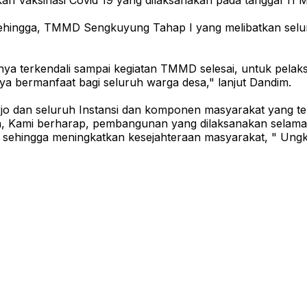
an Vaksinasi Covid 19 yang dilaksanakan pada tanggal 11 M
sehingga, TMMD Sengkuyung Tahap I yang melibatkan seluru
ya terkendali sampai kegiatan TMMD selesai, untuk pelaks
nya bermanfaat bagi seluruh warga desa," lanjut Dandim.
rjo dan seluruh Instansi dan komponen masyarakat yang t
kan, Kami berharap, pembangunan yang dilaksanakan sela
sehingga meningkatkan kesejahteraan masyarakat, " Ungk