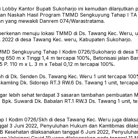
Lobby Kantor Bupati Sukoharjo ini kemudian dilanjutka
han Naskah Hasil Program TMMD Sengkuyung Tahap I TA 2
an yang mewakili Danrem 074/Warastratama.
erkenan menuju lokasi TMMD di Ds. Tawang Kec. Weru, un
 2022 di desa Tawang Kec. weru, Kabupaten Sukoharjo.
 TMMD Sengkuyung Tahap I Kodim 0726/Sukoharjo di desa T
ng 650 m x Tinggi 1,4 m tercapai 100%, Betonisasi jalan B
5 P. 110 m x L. 3 m x Tebal 0,12 m tercapai 100%.
di Dk. Senden Ds. Tawang Kec. Weru 1 unit tercapai 100
kamling Dk. Sidorejo RT.3 RW.6 Ds. Tawang 1 unit, tercapa
 agar lebih sehat terdapat 3 sasaran tambahan pembuatan
K Bpk. Suwardi Dk. Babalan RT.1 RW.3 Ds. Tawang 1 unit,
I Kodim 0726/Skh di desa Tawang Kec. Weru juga dilaks
gal 3 Juni 2022, Penyuluhan Hukum dan Kamtibmas dilaks
B Kesehatan dilaksanakan tanggal 6 Juni 2022, Penyuluhan 