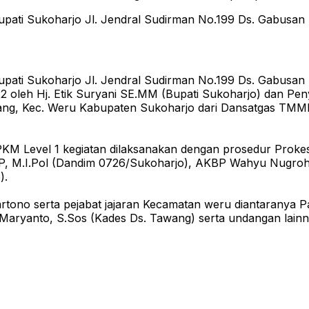
pati Sukoharjo Jl. Jendral Sudirman No.199 Ds. Gabusan 
pati Sukoharjo Jl. Jendral Sudirman No.199 Ds. Gabusan 
oleh Hj. Etik Suryani SE.MM (Bupati Sukoharjo) dan P
ang, Kec. Weru Kabupaten Sukoharjo dari Dansatgas TMM
PKM Level 1 kegiatan dilaksanakan dengan prosedur Prokes
I.P, M.I.Pol (Dandim 0726/Sukoharjo), AKBP Wahyu Nugroh
).
artono serta pejabat jajaran Kecamatan weru diantaranya
aryanto, S.Sos (Kades Ds. Tawang) serta undangan lainn