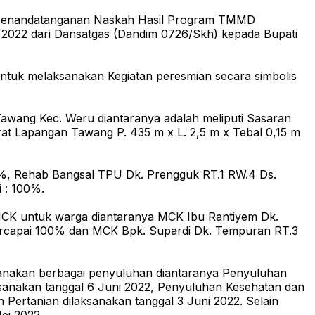
n penandatanganan Naskah Hasil Program TMMD
022 dari Dansatgas (Dandim 0726/Skh) kepada Bupati
tuk melaksanakan Kegiatan peresmian secara simbolis
awang Kec. Weru diantaranya adalah meliputi Sasaran
arat Lapangan Tawang P. 435 m x L. 2,5 m x Tebal 0,15 m
%, Rehab Bangsal TPU Dk. Prengguk RT.1 RW.4 Ds.
i : 100%.
 MCK untuk warga diantaranya MCK Ibu Rantiyem Dk.
 tercapai 100% dan MCK Bpk. Supardi Dk. Tempuran RT.3
anakan berbagai penyuluhan diantaranya Penyuluhan
anakan tanggal 6 Juni 2022, Penyuluhan Kesehatan dan
Pertanian dilaksanakan tanggal 3 Juni 2022. Selain