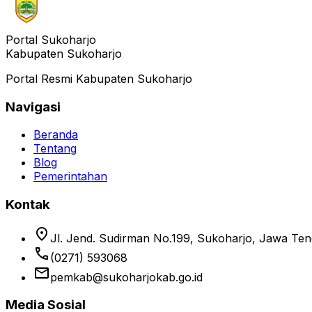
Portal Sukoharjo
Kabupaten Sukoharjo
Portal Resmi Kabupaten Sukoharjo
Navigasi
Beranda
Tentang
Blog
Pemerintahan
Kontak
location_on
Jl. Jend. Sudirman No.199, Sukoharjo, Jawa Te
phone
(0271) 593068
email
pemkab@sukoharjokab.go.id
Media Sosial