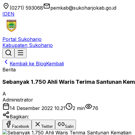
location_on
email
(0271) 593068
pemkab@sukoharjokab.go.id
ID
EN
Portal Sukoharjo
Kabupaten Sukoharjo
Kembali ke Blog
Kembali
Berita
Sebanyak 1.750 Ahli Waris Terima Santunan Kem
A
Administrator
14 Desember 2022 10.21
2
min
76
Bagikan:
Facebook
Twitter
Salin