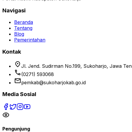
Navigasi
Beranda
Tentang
Blog
Pemerintahan
Kontak
location_on
Jl. Jend. Sudirman No.199, Sukoharjo, Jawa Te
phone
(0271) 593068
email
pemkab@sukoharjokab.go.id
Media Sosial
Pengunjung