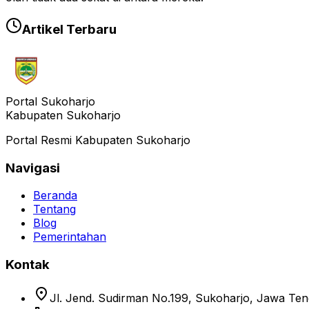
Artikel Terbaru
Portal Sukoharjo
Kabupaten Sukoharjo
Portal Resmi Kabupaten Sukoharjo
Navigasi
Beranda
Tentang
Blog
Pemerintahan
Kontak
location_on
Jl. Jend. Sudirman No.199, Sukoharjo, Jawa Te