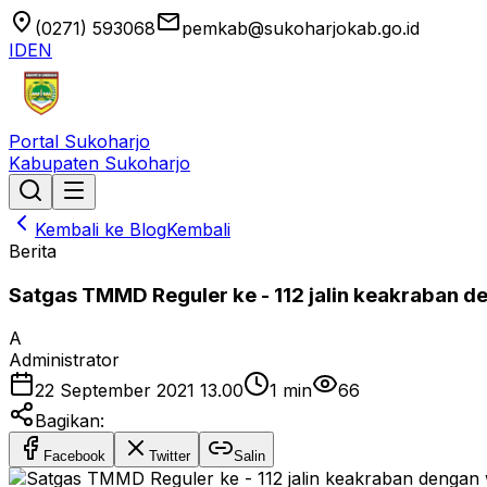
location_on
email
(0271) 593068
pemkab@sukoharjokab.go.id
ID
EN
Portal Sukoharjo
Kabupaten Sukoharjo
Kembali ke Blog
Kembali
Berita
Satgas TMMD Reguler ke - 112 jalin keakraban d
A
Administrator
22 September 2021 13.00
1
min
66
Bagikan:
Facebook
Twitter
Salin