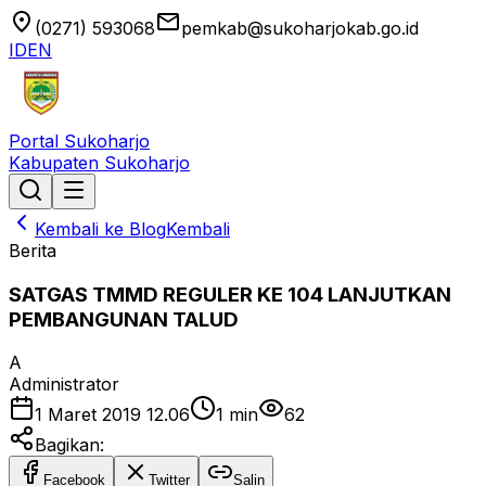
location_on
email
(0271) 593068
pemkab@sukoharjokab.go.id
ID
EN
Portal Sukoharjo
Kabupaten Sukoharjo
Kembali ke Blog
Kembali
Berita
SATGAS TMMD REGULER KE 104 LANJUTKAN
PEMBANGUNAN TALUD
A
Administrator
1 Maret 2019 12.06
1
min
62
Bagikan:
Facebook
Twitter
Salin