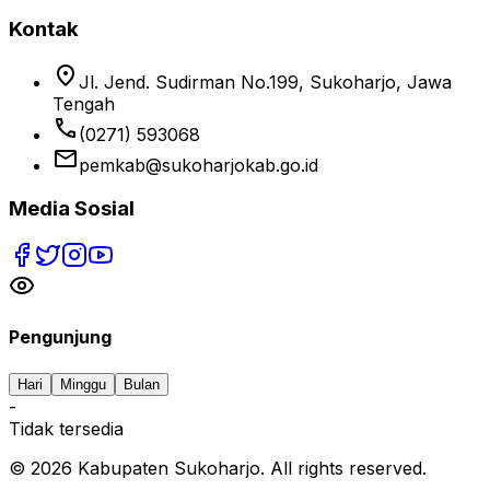
Kontak
location_on
Jl. Jend. Sudirman No.199, Sukoharjo, Jawa
Tengah
phone
(0271) 593068
email
pemkab@sukoharjokab.go.id
Media Sosial
Pengunjung
Hari
Minggu
Bulan
-
Tidak tersedia
©
2026
Kabupaten Sukoharjo. All rights reserved.