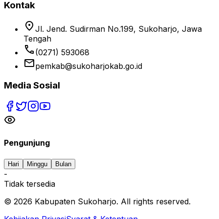
Kontak
location_on
Jl. Jend. Sudirman No.199, Sukoharjo, Jawa
Tengah
phone
(0271) 593068
email
pemkab@sukoharjokab.go.id
Media Sosial
Pengunjung
Hari
Minggu
Bulan
-
Tidak tersedia
©
2026
Kabupaten Sukoharjo. All rights reserved.
Kebijakan Privasi
Syarat & Ketentuan