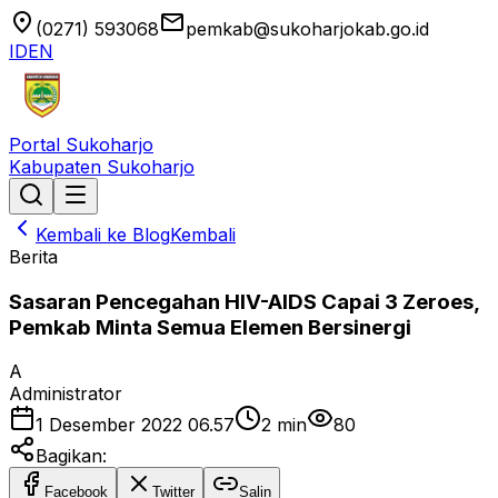
location_on
email
(0271) 593068
pemkab@sukoharjokab.go.id
ID
EN
Portal Sukoharjo
Kabupaten Sukoharjo
Kembali ke Blog
Kembali
Berita
Sasaran Pencegahan HIV-AIDS Capai 3 Zeroes,
Pemkab Minta Semua Elemen Bersinergi
A
Administrator
1 Desember 2022 06.57
2
min
80
Bagikan:
Facebook
Twitter
Salin