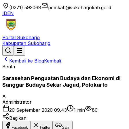
location_on
email
(0271) 593068
pemkab@sukoharjokab.go.id
ID
EN
Portal Sukoharjo
Kabupaten Sukoharjo
Kembali ke Blog
Kembali
Berita
Sarasehan Penguatan Budaya dan Ekonomi di
Sanggar Budaya Sekar Jagad, Polokarto
A
Administrator
20 September 2020 09.43
1
min
80
Bagikan:
Facebook
Twitter
Salin