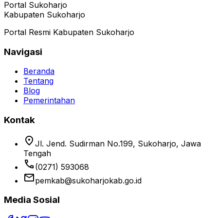
Portal Sukoharjo
Kabupaten Sukoharjo
Portal Resmi Kabupaten Sukoharjo
Navigasi
Beranda
Tentang
Blog
Pemerintahan
Kontak
location_on
Jl. Jend. Sudirman No.199, Sukoharjo, Jawa
Tengah
phone
(0271) 593068
email
pemkab@sukoharjokab.go.id
Media Sosial