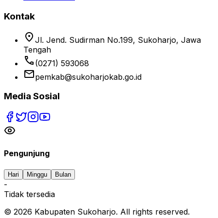
Kontak
location_on
Jl. Jend. Sudirman No.199, Sukoharjo, Jawa
Tengah
phone
(0271) 593068
email
pemkab@sukoharjokab.go.id
Media Sosial
Pengunjung
Hari
Minggu
Bulan
-
Tidak tersedia
©
2026
Kabupaten Sukoharjo. All rights reserved.