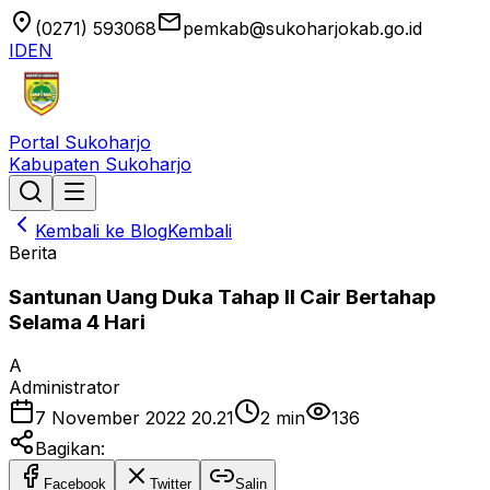
location_on
email
(0271) 593068
pemkab@sukoharjokab.go.id
ID
EN
Portal Sukoharjo
Kabupaten Sukoharjo
Kembali ke Blog
Kembali
Berita
Santunan Uang Duka Tahap II Cair Bertahap
Selama 4 Hari
A
Administrator
7 November 2022 20.21
2
min
136
Bagikan:
Facebook
Twitter
Salin