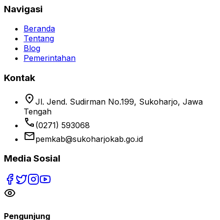
Navigasi
Beranda
Tentang
Blog
Pemerintahan
Kontak
location_on
Jl. Jend. Sudirman No.199, Sukoharjo, Jawa
Tengah
phone
(0271) 593068
email
pemkab@sukoharjokab.go.id
Media Sosial
Pengunjung