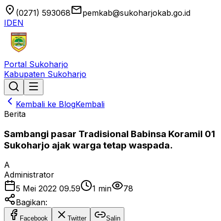
location_on
email
(0271) 593068
pemkab@sukoharjokab.go.id
ID
EN
Portal Sukoharjo
Kabupaten Sukoharjo
Kembali ke Blog
Kembali
Berita
Sambangi pasar Tradisional Babinsa Koramil 01
Sukoharjo ajak warga tetap waspada.
A
Administrator
5 Mei 2022 09.59
1
min
78
Bagikan:
Facebook
Twitter
Salin