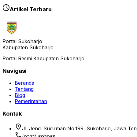
Artikel Terbaru
Portal Sukoharjo
Kabupaten Sukoharjo
Portal Resmi Kabupaten Sukoharjo
Navigasi
Beranda
Tentang
Blog
Pemerintahan
Kontak
location_on
Jl. Jend. Sudirman No.199, Sukoharjo, Jawa Te
phone
(0271) 593068