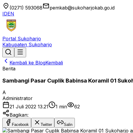
location_on
email
(0271) 593068
pemkab@sukoharjokab.go.id
ID
EN
Portal Sukoharjo
Kabupaten Sukoharjo
Kembali ke Blog
Kembali
Berita
Sambangi Pasar Cuplik Babinsa Koramil 01 Sukoha
A
Administrator
21 Juli 2022 13.21
1
min
62
Bagikan:
Facebook
Twitter
Salin