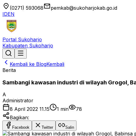
location_on
email
(0271) 593068
pemkab@sukoharjokab.go.id
ID
EN
Portal Sukoharjo
Kabupaten Sukoharjo
Kembali ke Blog
Kembali
Berita
Sambangi kawasan industri di wilayah Grogol, 
A
Administrator
8 April 2022 11.15
1
min
78
Bagikan:
Facebook
Twitter
Salin