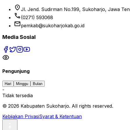
location_on
Jl. Jend. Sudirman No.199, Sukoharjo, Jawa Te
phone
(0271) 593068
email
pemkab@sukoharjokab.go.id
Media Sosial
Pengunjung
Hari
Minggu
Bulan
-
Tidak tersedia
©
2026
Kabupaten Sukoharjo. All rights reserved.
Kebijakan Privasi
Syarat & Ketentuan