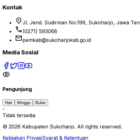
Kontak
location_on
Jl. Jend. Sudirman No.199, Sukoharjo, Jawa Te
phone
(0271) 593068
email
pemkab@sukoharjokab.go.id
Media Sosial
Pengunjung
Hari
Minggu
Bulan
-
Tidak tersedia
©
2026
Kabupaten Sukoharjo. All rights reserved.
Kebijakan Privasi
Syarat & Ketentuan