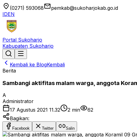
location_on
email
(0271) 593068
pemkab@sukoharjokab.go.id
ID
EN
Portal Sukoharjo
Kabupaten Sukoharjo
Kembali ke Blog
Kembali
Berita
Sambangi aktifitas malam warga, anggota Korami
A
Administrator
17 Agustus 2021 11.32
2
min
62
Bagikan:
Facebook
Twitter
Salin