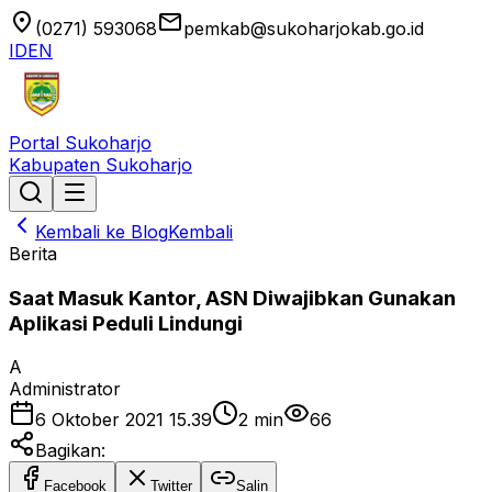
location_on
email
(0271) 593068
pemkab@sukoharjokab.go.id
ID
EN
Portal Sukoharjo
Kabupaten Sukoharjo
Kembali ke Blog
Kembali
Berita
Saat Masuk Kantor, ASN Diwajibkan Gunakan
Aplikasi Peduli Lindungi
A
Administrator
6 Oktober 2021 15.39
2
min
66
Bagikan:
Facebook
Twitter
Salin