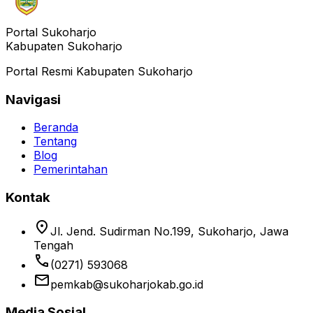
Portal Sukoharjo
Kabupaten Sukoharjo
Portal Resmi Kabupaten Sukoharjo
Navigasi
Beranda
Tentang
Blog
Pemerintahan
Kontak
location_on
Jl. Jend. Sudirman No.199, Sukoharjo, Jawa
Tengah
phone
(0271) 593068
email
pemkab@sukoharjokab.go.id
Media Sosial