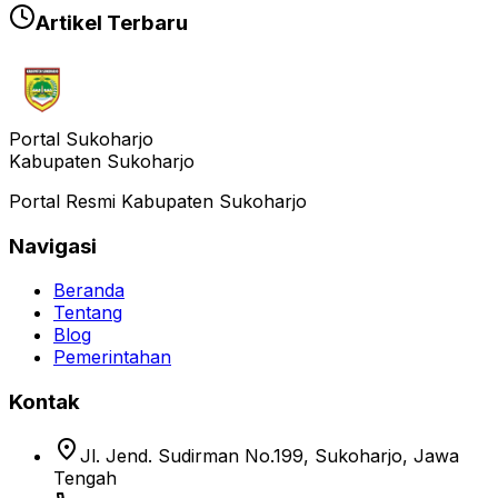
Artikel Terbaru
Portal Sukoharjo
Kabupaten Sukoharjo
Portal Resmi Kabupaten Sukoharjo
Navigasi
Beranda
Tentang
Blog
Pemerintahan
Kontak
location_on
Jl. Jend. Sudirman No.199, Sukoharjo, Jawa
Tengah