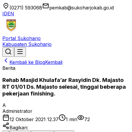
location_on
email
(0271) 593068
pemkab@sukoharjokab.go.id
ID
EN
Portal Sukoharjo
Kabupaten Sukoharjo
Kembali ke Blog
Kembali
Berita
Rehab Masjid Khulafa’ar Rasyidin Dk. Majasto
RT 01/01 Ds. Majasto selesai, tinggal beberapa
pekerjaan finishing.
A
Administrator
12 Oktober 2021 12.37
1
min
72
Bagikan: