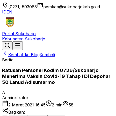
location_on
email
(0271) 593068
pemkab@sukoharjokab.go.id
ID
EN
Portal Sukoharjo
Kabupaten Sukoharjo
Kembali ke Blog
Kembali
Berita
Ratusan Personel Kodim 0726/Sukoharjo
Menerima Vaksin Covid-19 Tahap I Di Depohar
50 Lanud Adisumarmo
A
Administrator
2 Maret 2021 16.45
2
min
58
Bagikan: