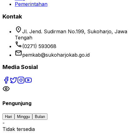
Pemerintahan
Kontak
location_on
Jl. Jend. Sudirman No.199, Sukoharjo, Jawa
Tengah
phone
(0271) 593068
email
pemkab@sukoharjokab.go.id
Media Sosial
Pengunjung
Hari
Minggu
Bulan
-
Tidak tersedia