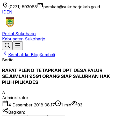
location_on
email
(0271) 593068
pemkab@sukoharjokab.go.id
ID
EN
Portal Sukoharjo
Kabupaten Sukoharjo
Kembali ke Blog
Kembali
Berita
RAPAT PLENO TETAPKAN DPT DESA PALUR
SEJUMLAH 9591 ORANG SIAP SALURKAN HAK
PILIH PILKADES
A
Administrator
4 Desember 2018 08.17
1
min
93
Bagikan: