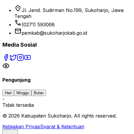
location_on
Jl. Jend. Sudirman No.199, Sukoharjo, Jawa
Tengah
phone
(0271) 593068
email
pemkab@sukoharjokab.go.id
Media Sosial
Pengunjung
Hari
Minggu
Bulan
-
Tidak tersedia
©
2026
Kabupaten Sukoharjo. All rights reserved.
Kebijakan Privasi
Syarat & Ketentuan