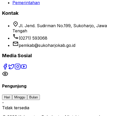
Pemerintahan
Kontak
location_on
Jl. Jend. Sudirman No.199, Sukoharjo, Jawa
Tengah
phone
(0271) 593068
email
pemkab@sukoharjokab.go.id
Media Sosial
Pengunjung
Hari
Minggu
Bulan
-
Tidak tersedia