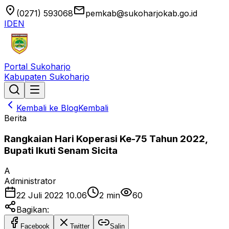
location_on
email
(0271) 593068
pemkab@sukoharjokab.go.id
ID
EN
Portal Sukoharjo
Kabupaten Sukoharjo
Kembali ke Blog
Kembali
Berita
Rangkaian Hari Koperasi Ke-75 Tahun 2022,
Bupati Ikuti Senam Sicita
A
Administrator
22 Juli 2022 10.06
2
min
60
Bagikan:
Facebook
Twitter
Salin