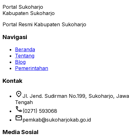
Portal Sukoharjo
Kabupaten Sukoharjo
Portal Resmi Kabupaten Sukoharjo
Navigasi
Beranda
Tentang
Blog
Pemerintahan
Kontak
location_on
Jl. Jend. Sudirman No.199, Sukoharjo, Jawa
Tengah
phone
(0271) 593068
email
pemkab@sukoharjokab.go.id
Media Sosial