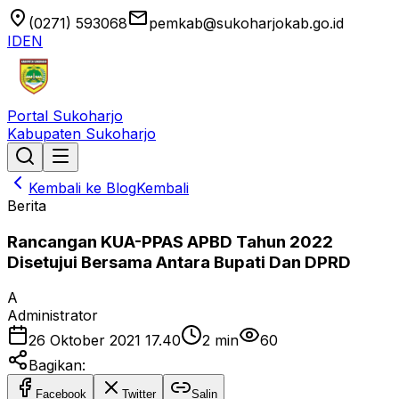
location_on
email
(0271) 593068
pemkab@sukoharjokab.go.id
ID
EN
Portal Sukoharjo
Kabupaten Sukoharjo
Kembali ke Blog
Kembali
Berita
Rancangan KUA-PPAS APBD Tahun 2022
Disetujui Bersama Antara Bupati Dan DPRD
A
Administrator
26 Oktober 2021 17.40
2
min
60
Bagikan:
Facebook
Twitter
Salin