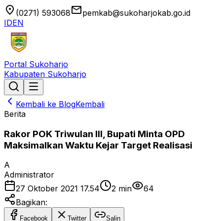
location_on
email
(0271) 593068
pemkab@sukoharjokab.go.id
ID
EN
Portal Sukoharjo
Kabupaten Sukoharjo
Kembali ke Blog
Kembali
Berita
Rakor POK Triwulan III, Bupati Minta OPD
Maksimalkan Waktu Kejar Target Realisasi
A
Administrator
27 Oktober 2021 17.54
2
min
64
Bagikan:
Facebook
Twitter
Salin