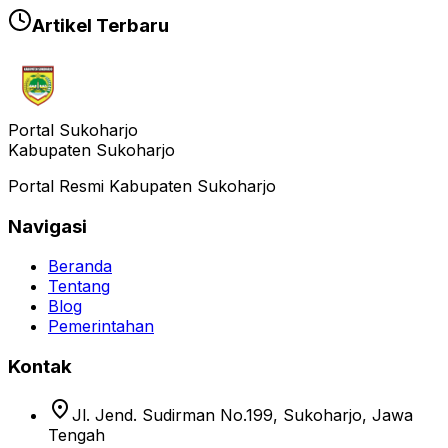
Artikel Terbaru
Portal Sukoharjo
Kabupaten Sukoharjo
Portal Resmi Kabupaten Sukoharjo
Navigasi
Beranda
Tentang
Blog
Pemerintahan
Kontak
location_on
Jl. Jend. Sudirman No.199, Sukoharjo, Jawa
Tengah